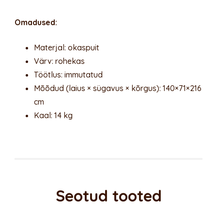
Omadused:
Materjal: okaspuit
Värv: rohekas
Töötlus: immutatud
Mõõdud (laius × sügavus × kõrgus): 140×71×216
cm
Kaal: 14 kg
Seotud tooted