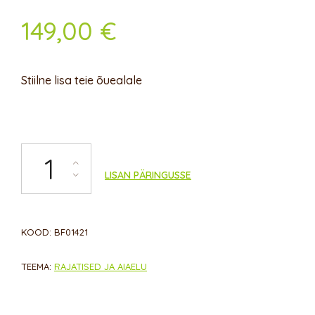
149,00
€
Stiilne lisa teie õuealale
Kaarja katusega aiakaar kogus
LISAN PÄRINGUSSE
KOOD:
BF01421
TEEMA:
RAJATISED JA AIAELU