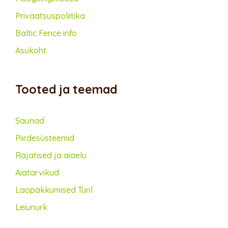
Privaatsus­poliitika
Baltic Fence info
Asukoht
Tooted ja teemad
Saunad
Piirdesüsteemid
Rajatised ja aiaelu
Aiatarvikud
Lao­pakkumised Türil
Leiunurk