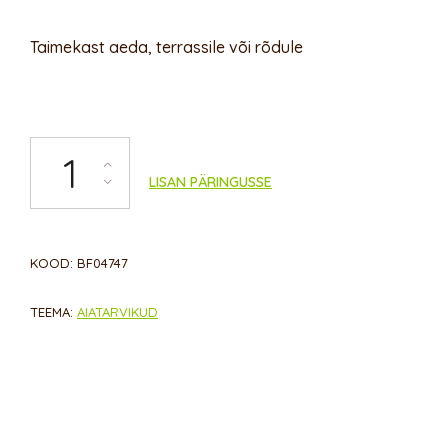
Taimekast aeda, terrassile või rõdule
Taimekast kogus
LISAN PÄRINGUSSE
KOOD:
BF04747
TEEMA:
AIATARVIKUD