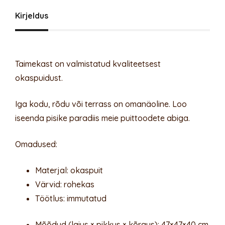
Kirjeldus
Taimekast on valmistatud kvaliteetsest
okaspuidust.
Iga kodu, rõdu või terrass on omanäoline. Loo
iseenda pisike paradiis meie puittoodete abiga.
Omadused:
Materjal: okaspuit
Värvid: rohekas
Töötlus: immutatud
Mõõdud (laius × pikkus × kõrgus): 47×47×40 cm