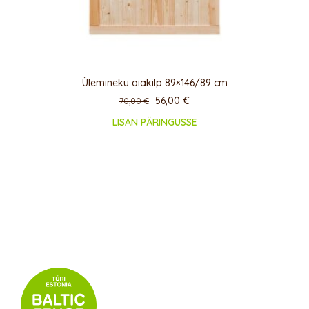
Ülemineku aiakilp 89×146/89 cm
56,00
€
70,00
€
LISAN PÄRINGUSSE