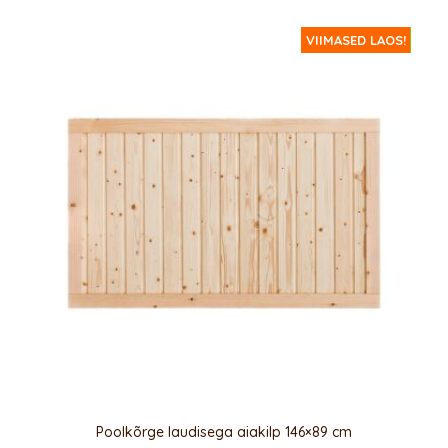
ERIPAKKUMINE!
VIIMASED LAOS!
Poolkõrge laudisega aiakilp 146×89 cm