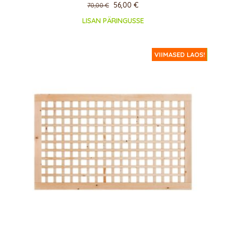
56,00
€
70,00
€
LISAN PÄRINGUSSE
ERIPAKKUMINE!
VIIMASED LAOS!