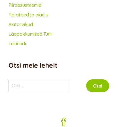
Piirdesüsteemid
Rajatised ja aiaelu
Aiatarvikud
Lao­pakkumised Türil
Leiunurk
Otsi meie lehelt
Otsi: