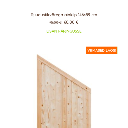
Ruudustikvõrega aiakilp 146×89 cm
60,00
€
75,00
€
LISAN PÄRINGUSSE
ERIPAKKUMINE!
VIIMASED LAOS!