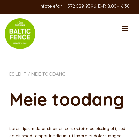
Skip
Infotelefon: +372 529 9396, E
–
R 8.00
–
16.30
to
content
Tog
nav
ESILEHT
/ MEIE TOODANG
Meie toodang
Lorem ipsum dolor sit amet, consectetur adipiscing elit, sed
do eiusmod tempor incididunt ut labore et dolore magna