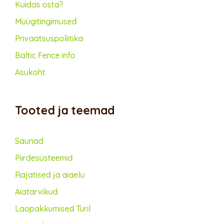
Kuidas osta?
Müügitingimused
Privaatsus­poliitika
Baltic Fence info
Asukoht
Tooted ja teemad
Saunad
Piirdesüsteemid
Rajatised ja aiaelu
Aiatarvikud
Lao­pakkumised Türil